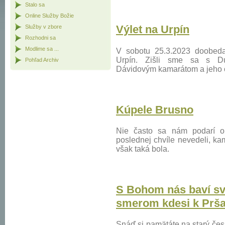
Stalo sa
Online Služby Božie
Výlet na Urpín
Služby v zbore
Rozhodni sa
Modlime sa ...
V sobotu 25.3.2023 doobeda 
Urpín. Zišli sme sa s Dub
Pohľad Archiv
Dávidovým kamarátom a jeho o
Kúpele Brusno
Nie často sa nám podarí o
poslednej chvíle nevedeli, ka
však taká bola.
S Bohom nás baví sve
smerom kdesi k Prš
Snáď si pamätáte na starý česk