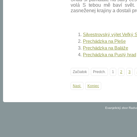
volá S tebou mě baví svět. 
zasneženej krajiny a dostali prot
Silvestrovský výlet Veľký 
Prechádzka na Pleše
Prechádzka na Baláže
Prechádzka na Pustý hrad
Začiatok
Predch.
1
2
3
Nasl.
Koniec
Evanjelický zbor Radv