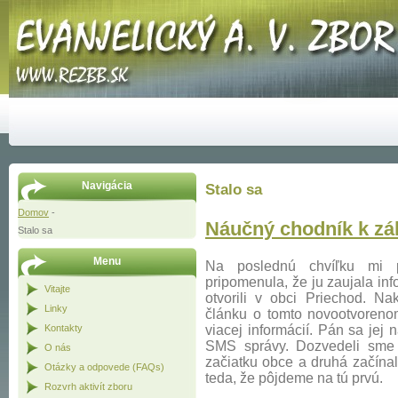
Navigácia
Stalo sa
Domov
-
Náučný chodník k z
Stalo sa
Menu
Na poslednú chvíľku mi 
pripomenula, že ju zaujala i
Vitajte
otvorili v obci Priechod. Na
Linky
článku o tomto novootvorenom
Kontakty
viacej informácií. Pán sa jej n
SMS správy. Dozvedeli sme 
O nás
začiatku obce a druhá začína
Otázky a odpovede (FAQs)
teda, že pôjdeme na tú prvú.
Rozvrh aktivít zboru