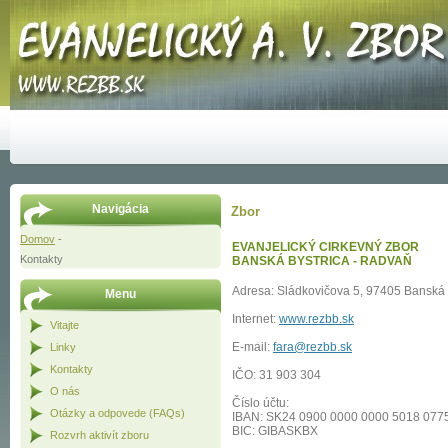
Navigácia
Zbor
Domov
-
EVANJELICKÝ CIRKEVNÝ ZBOR
Kontakty
BANSKÁ BYSTRICA - RADVAŇ
Adresa: Sládkovičova 5, 97405 Banská 
Menu
Internet:
www.rezbb.sk
Vitajte
E-mail:
fara@rezbb.sk
Linky
Kontakty
IČO: 31 903 304
O nás
Číslo účtu:
Otázky a odpovede (FAQs)
IBAN: SK24 0900 0000 0000 5018 077
BIC: GIBASKBX
Rozvrh aktivít zboru