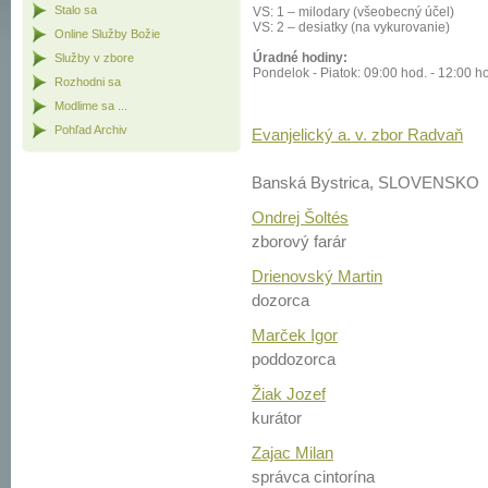
Stalo sa
VS: 1 – milodary (všeobecný účel)
VS: 2 – desiatky (na vykurovanie)
Online Služby Božie
Úradné hodiny:
Služby v zbore
Pondelok - Piatok: 09:00 hod. - 12:00 h
Rozhodni sa
Modlime sa ...
Pohľad Archiv
Evanjelický a. v. zbor Radvaň
Banská Bystrica, SLOVENSKO
Ondrej Šoltés
zborový farár
Drienovský Martin
dozorca
Marček Igor
poddozorca
Žiak Jozef
kurátor
Zajac Milan
správca cintorína