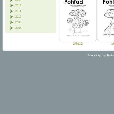
2012
2011
2010
2009
2008
2/2012
1
Evanjelický zbor Radv