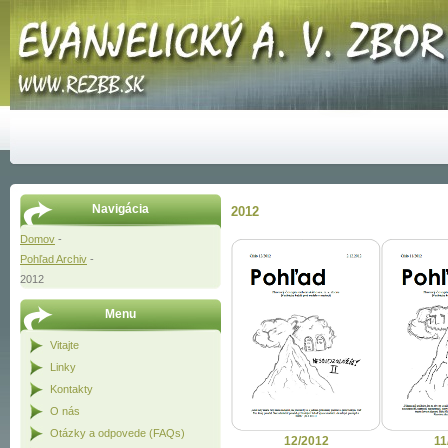
Navigácia
2012
Domov
-
Pohľad Archiv
-
2012
Menu
Vitajte
Linky
Kontakty
O nás
Otázky a odpovede (FAQs)
12/2012
11