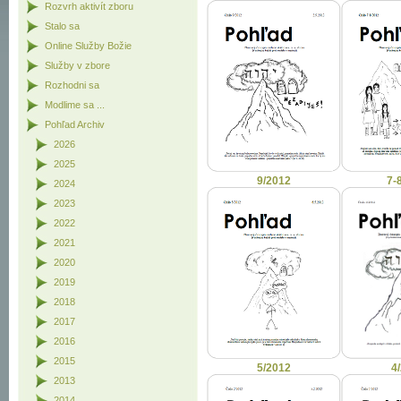
Rozvrh aktivít zboru
Stalo sa
Online Služby Božie
Služby v zbore
Rozhodni sa
Modlime sa ...
Pohľad Archiv
2026
2025
9/2012
7-
2024
2023
2022
2021
2020
2019
2018
2017
2016
2015
5/2012
4
2013
2014