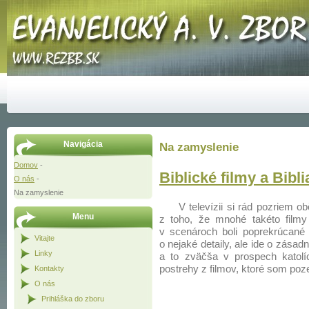
Navigácia
Na zamyslenie
Domov
-
Biblické filmy a Bibli
O nás
-
Na zamyslenie
V televízii si rád pozriem obč
Menu
z toho, že mnohé takéto filmy
v scenároch boli poprekrúcané 
Vitajte
o nejaké detaily, ale ide o zása
Linky
a to zväčša v prospech katolíc
postrehy z filmov, ktoré som poze
Kontakty
O nás
Prihláška do zboru