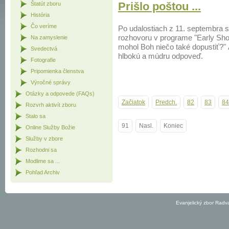
Prišlo poštou ...
Štatút zboru
História
Čo veríme
Po udalostiach z 11. septembra s
rozhovoru v programe "Early Sho
Na zamyslenie
mohol Boh niečo také dopustiť?" A
Svedectvá
hlbokú a múdru odpoveď.
Fotografie
Pripomienka členstva
Výročné správy
Otázky a odpovede (FAQs)
Začiatok
Predch.
82
83
84
Rozvrh aktivít zboru
Stalo sa
91
Nasl.
Koniec
Online Služby Božie
Služby v zbore
Rozhodni sa
Modlime sa ...
Pohľad Archiv
Evanjelický zbor Radv