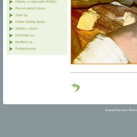
Otázky a odpovede (FAQs)
Rozvrh aktivít zboru
Stalo sa
Online Služby Božie
Služby v zbore
Rozhodni sa
Modlime sa ...
Pohľad Archiv
Predch.
Evanjelický zbor Radv