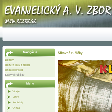
Navigácia
Šikovné ručičky
Domov
-
Rozvrh aktivít zboru
-
Uncategorised
-
Šikovné ručičky
Menu
Vitajte
Linky
Kontakty
O nás